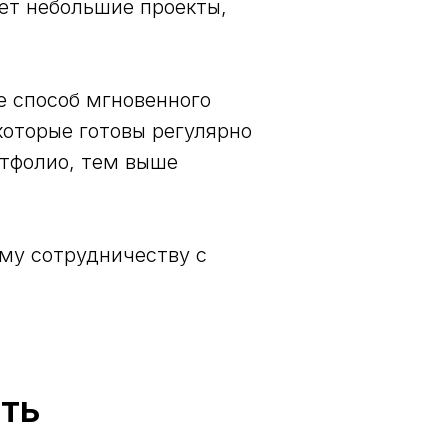
рет небольшие проекты,
е способ мгновенного
которые готовы регулярно
ртфолио, тем выше
ому сотрудничеству с
ть