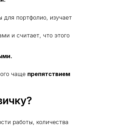
ы для портфолио, изучает
и и считает, что этого
ыми.
ного чаще
препятствием
вичку?
ости работы, количества