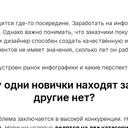
дится где-то посередине. Заработать на инф
.
Однако важно понимать, что заказчики поку
ли дизайнер способен создать качественную 
иентов не имеет значения, сколько лет он ра
устроен рынок инфографики и какие перспект
 одни новички находят за
другие нет?
блема заключается в высокой конкуренции. 
м. Новички условно
делятся на две категори