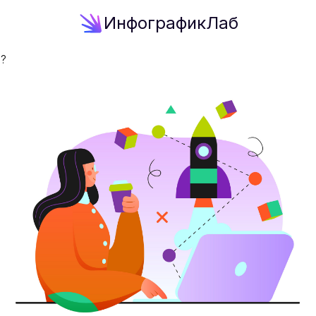
ИнфографикЛаб
ь?