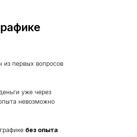
графике
н из первых вопросов
еньги уже через
 опыта невозможно
ографике
без опыта