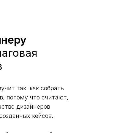
йнеру
аговая
в
чит так: как собрать
в, потому что считают,
нство дизайнеров
созданных кейсов.