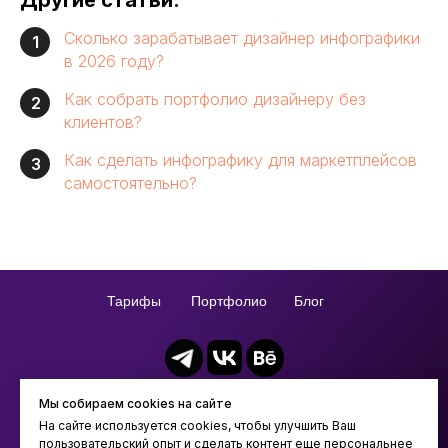
Другие статьи:
Сколько зарабатывает дизайнер инфографики
1
в 2026 году?
Как собрать портфолио дизайнеру без
2
клиентов?
Как сделать инфографику для маркетплейсов
3
самостоятельно?
Тарифы
Портфолио
Блог
infografik.ru@mail.ru
Мы собираем cookies на сайте
На сайте используется cookies, чтобы улучшить Ваш
Остались вопросы?
пользовательский опыт и сделать контент еще персональнее