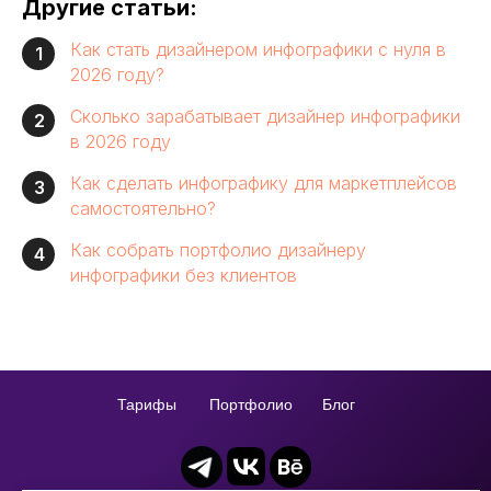
Другие статьи:
Как стать дизайнером инфографики с нуля в
1
2026 году?
Сколько зарабатывает дизайнер инфографики
2
в 2026 году
Как сделать инфографику для маркетплейсов
3
самостоятельно?
Как собрать портфолио дизайнеру
4
инфографики без клиентов
Тарифы
Портфолио
Блог